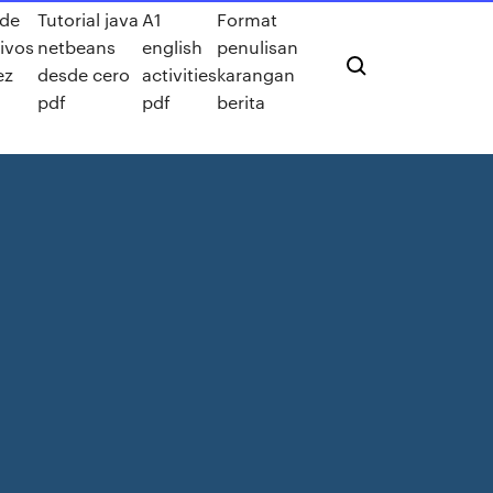
 de
Tutorial java
A1
Format
ivos
netbeans
english
penulisan
ez
desde cero
activities
karangan
pdf
pdf
berita