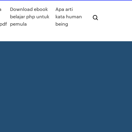
a
Download ebook
Apa arti
belajar php untuk
kata human
 pdf
pemula
being