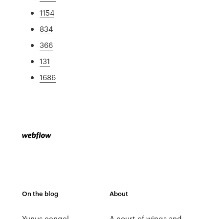
1154
834
366
131
1686
On the blog
About
Yunus çengel
A court of wings and