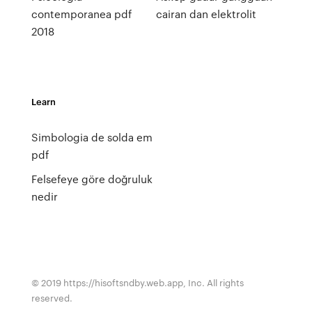
contemporanea pdf
cairan dan elektrolit
2018
Learn
Simbologia de solda em
pdf
Felsefeye göre doğruluk
nedir
© 2019 https://hisoftsndby.web.app, Inc. All rights
reserved.