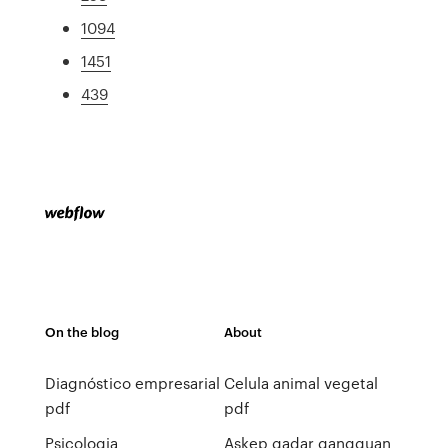
1094
1451
439
On the blog
About
Diagnóstico empresarial
Celula animal vegetal
pdf
pdf
Psicologia
Askep gadar gangguan