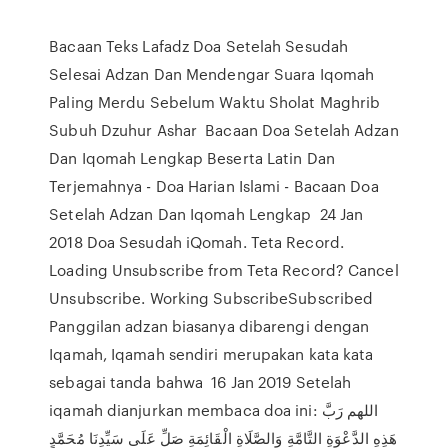
Bacaan Teks Lafadz Doa Setelah Sesudah
Selesai Adzan Dan Mendengar Suara Iqomah
Paling Merdu Sebelum Waktu Sholat Maghrib
Subuh Dzuhur Ashar Bacaan Doa Setelah Adzan
Dan Iqomah Lengkap Beserta Latin Dan
Terjemahnya - Doa Harian Islami - Bacaan Doa
Setelah Adzan Dan Iqomah Lengkap 24 Jan
2018 Doa Sesudah iQomah. Teta Record.
Loading Unsubscribe from Teta Record? Cancel
Unsubscribe. Working SubscribeSubscribed
Panggilan adzan biasanya dibarengi dengan
Iqamah, Iqamah sendiri merupakan kata kata
sebagai tanda bahwa 16 Jan 2019 Setelah
iqamah dianjurkan membaca doa ini: اللهم رَبَّ
هَذِهِ الدَّعْوَةِ التَّامَّةِ وَالصَّلَاةِ الْقَائِمَةِ صَلِّ عَلَى سَيِّدِنَا مُحَمَّدٍ