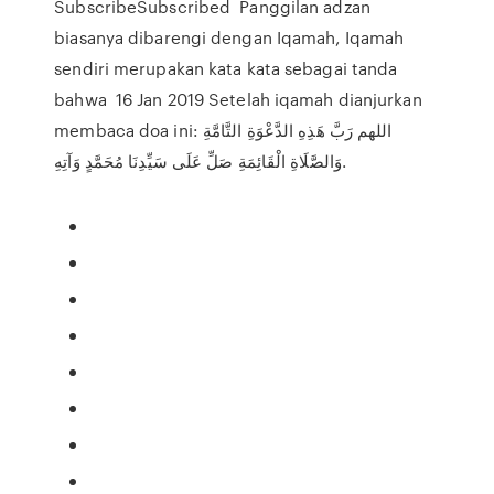
SubscribeSubscribed Panggilan adzan
biasanya dibarengi dengan Iqamah, Iqamah
sendiri merupakan kata kata sebagai tanda
bahwa 16 Jan 2019 Setelah iqamah dianjurkan
membaca doa ini: اللهم رَبَّ هَذِهِ الدَّعْوَةِ التَّامَّةِ
وَالصَّلَاةِ الْقَائِمَةِ صَلِّ عَلَى سَيِّدِنَا مُحَمَّدٍ وَآتِهِ.