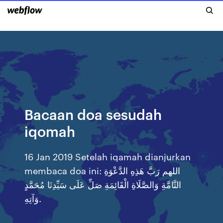
Bacaan doa sesudah
iqomah
16 Jan 2019 Setelah iqamah dianjurkan
membaca doa ini: اللهم رَبَّ هَذِهِ الدَّعْوَةِ
التَّامَّةِ وَالصَّلَاةِ الْقَائِمَةِ صَلِّ عَلَى سَيِّدِنَا مُحَمَّدٍ
وَآتِهِ.