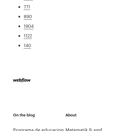
771
890
1904
1122
140
On the blog
About
Programa de educacion
Matematik 9. sınıf