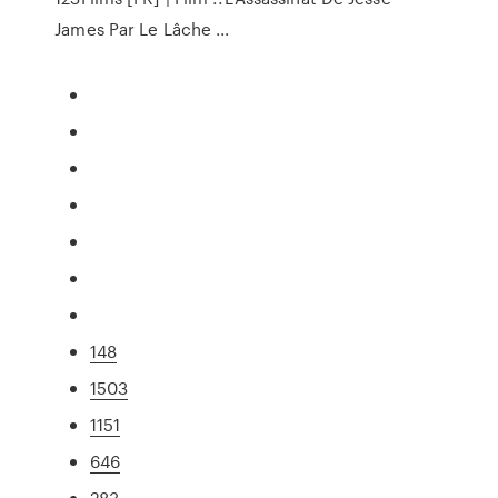
James Par Le Lâche ...
148
1503
1151
646
283